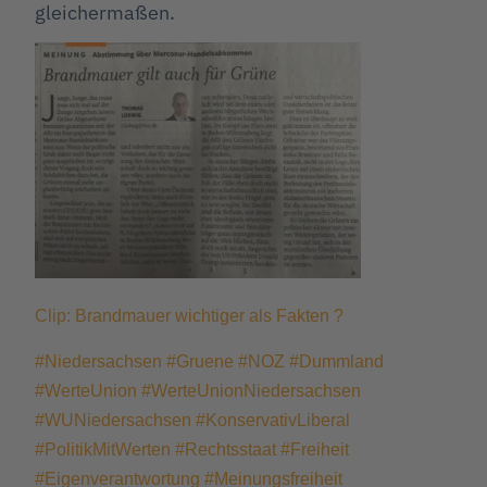
gleichermaßen.
Clip: Brandmauer wichtiger als Fakten ?
#Niedersachsen
#Gruene
#NOZ
#Dummland
#WerteUnion
#WerteUnionNiedersachsen
#WUNiedersachsen
#KonservativLiberal
#PolitikMitWerten
#Rechtsstaat
#Freiheit
#Eigenverantwortung
#Meinungsfreiheit