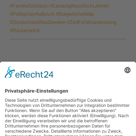
#FamilieSchützen
#LeistungMussSichLohnen
#PolitischerAufbruch
#BürgerlicheMitte
#DeutschlandNeuDenken
#ZeitFürVerantwortung
#Rückenwind
Jetzt teilen
Facebook
Twitter
LinkedIn
Pinterest
WhatsApp
Telegram
XING
Email